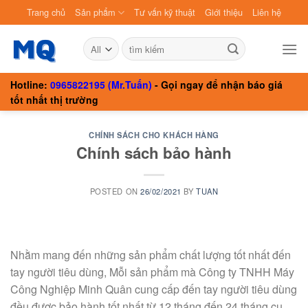
Skip
Trang chủ
Sản phẩm
Tư vấn kỹ thuật
Giới thiệu
Liên hệ
to
content
Search
for:
Hotline:
0965822195 (Mr.Tuấn)
- Gọi ngay để nhận báo giá
tốt nhất thị trường
CHÍNH SÁCH CHO KHÁCH HÀNG
Chính sách bảo hành
POSTED ON
26/02/2021
BY
TUAN
Nhằm mang đến những sản phẩm chất lượng tốt nhất đến
tay người tiêu dùng, Mỗi sản phẩm mà Công ty TNHH Máy
Công Nghiệp Minh Quân cung cấp đến tay người tiêu dùng
đều được bảo hành tốt nhất từ 12 tháng đến 24 tháng cụ