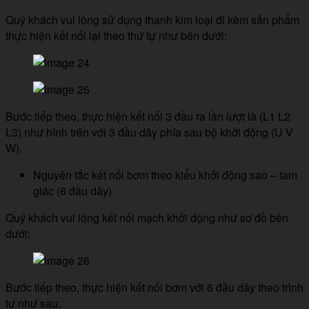
Quý khách vui lòng sử dụng thanh kim loại đi kèm sản phẩm
thực hiện kết nối lại theo thứ tự như bên dưới:
Bước tiếp theo, thực hiện kết nối 3 đầu ra lần lượt là (L1 L2
L3) như hình trên với 3 đầu dây phía sau bộ khởi động (U V
W).
Nguyên tắc kết nối bơm theo kiểu khởi động sao – tam
giác (6 đầu dây)
Quý khách vui lòng kết nối mạch khởi động như sơ đồ bên
dưới:
Bước tiếp theo, thực hiện kết nối bơm với 6 đầu dây theo trình
tự như sau: