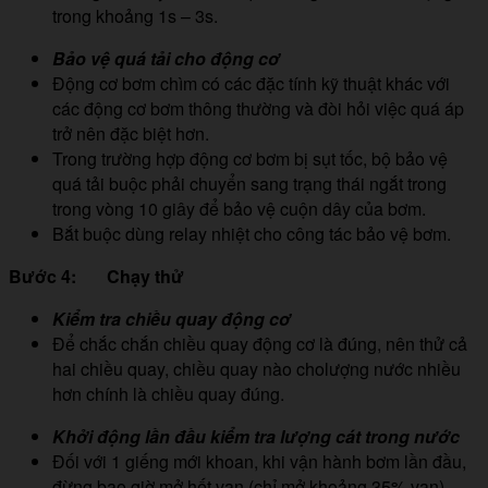
trong khoảng 1s – 3s.
Bảo vệ quá tải cho động cơ
Động cơ bơm chìm có các đặc tính kỹ thuật khác với
các động cơ bơm thông thường và đòi hỏi việc quá áp
trở nên đặc biệt hơn.
Trong trường hợp động cơ bơm bị sụt tốc, bộ bảo vệ
quá tải buộc phải chuyển sang trạng thái ngắt trong
trong vòng 10 giây để bảo vệ cuộn dây của bơm.
Bắt buộc dùng relay nhiệt cho công tác bảo vệ bơm.
Bước 4: Chạy thử
Kiểm tra chiều quay động cơ
Để chắc chắn chiều quay động cơ là đúng, nên thử cả
hai chiều quay, chiều quay nào cholượng nước nhiều
hơn chính là chiều quay đúng.
Khởi động lần đầu kiểm tra lượng cát trong nước
Đối với 1 giếng mới khoan, khi vận hành bơm lần đầu,
đừng bao giờ mở hết van (chỉ mở khoảng 35% van),