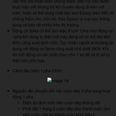
các mối nối hoàn toàn chống thấm. Mối nối nên được
thực hiện với những bộ kít chuyên dùng đi kèm với
bơm, hoặc có thể dùng chất liệu keo Epoxy (keo AB) để
chống thấm cho mối nối. Keo Epoxy là loại keo thông
dụng có bán rất nhiều trên thị trường.
Động cơ 3pha có thể làm việc ở lưới 1pha như động cơ
1pha khi dùng tụ điện mở máy động cơ có thể đạt đến
80% công suất định mức. Tuy nhiên người ta thường áp
dụng với động cơ 3pha công suất nhỏ dưới 2KW. Khi
đó mỗi động cơ cần phải chọn cho 1 sơ đồ và trị số tụ
điện cho phù hợp.
Cách đấu bơm 1 pha 220V:
Nguyên tắc chuyển đổi các cuộn dây 3 pha sang hoạt
động 1 pha
Điện áp định mức trên cuộn dây không đổi
Phải đặt 1 trong 2 cuộn dây pha thành cuộn làm
việc cuộn còn lại thành cuộn khởi động