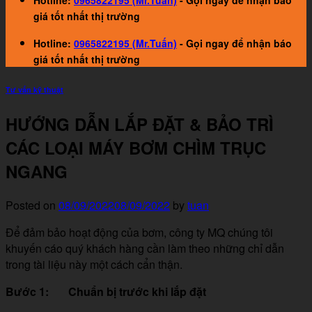
Hotline:
0965822195 (Mr.Tuấn)
- Gọi ngay để nhận báo
giá tốt nhất thị trường
Hotline:
0965822195 (Mr.Tuấn)
- Gọi ngay để nhận báo
giá tốt nhất thị trường
Tư vấn kỹ thuật
HƯỚNG DẪN LẮP ĐẶT & BẢO TRÌ
CÁC LOẠI MÁY BƠM CHÌM TRỤC
NGANG
Posted on
08/09/2022
08/09/2022
by
tuan
Để đảm bảo hoạt động của bơm, công ty MQ chúng tôi
khuyến cáo quý khách hàng cần làm theo những chỉ dẫn
trong tài liệu này một cách cẩn thận.
Bước 1: Chuẩn bị trước khi lắp đặt