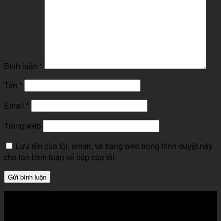
Bình luận
*
Tên
*
Email
*
Trang web
Lưu tên của tôi, email, và trang web trong trình duyệt này
cho lần bình luận kế tiếp của tôi.
ĐỊA CHỈ LIÊN HỆ
VPGD phía nam: 815/4/56 Hương Lộ 2, Bình Trị Đông A,