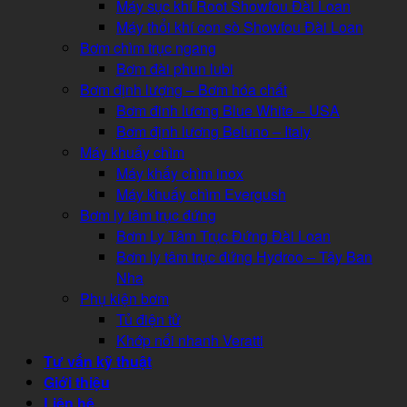
Máy sục khí Root Showfou Đài Loan
Máy thổi khí con sò Showfou Đài Loan
Bơm chìm trục ngang
Bơm đài phun lubi
Bơm định lượng – Bơm hóa chất
Bơm đinh lương Blue White – USA
Bơm định lương Beluno – Italy
Máy khuấy chìm
Máy khấy chìm inox
Máy khuấy chìm Evergush
Bơm ly tâm trục đứng
Bơm Ly Tâm Trục Đứng Đài Loan
Bơm ly tâm trục đứng Hydroo – Tây Ban
Nha
Phụ kiện bơm
Tủ điện tử
Khớp nối nhanh Veratti
Tư vấn kỹ thuật
Giới thiệu
Liên hệ