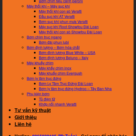
Bơm chìm tiểu cảnh peroni
Máy thổi khí – Máy sục khí
Máy thổi khí con sò Veratti
Đầu sục khí AT Veratti
Bơm sục khí phun mưa Veratti
Máy sục khí Root Showfou Đài Loan
Máy thổi khí con sò Showfou Đài Loan
Bơm chìm trục ngang
Bơm đài phun lubi
Bơm định lượng – Bơm hóa chất
Bơm đinh lương Blue White – USA
Bơm định lương Beluno – Italy
Máy khuấy chìm
Máy khấy chìm inox
Máy khuấy chìm Evergush
Bơm ly tâm trục đứng
Bơm Ly Tâm Trục Đứng Đài Loan
Bơm ly tâm trục đứng Hydroo – Tây Ban Nha
Phụ kiện bơm
Tủ điện tử
Khớp nối nhanh Veratti
Tư vấn kỹ thuật
Giới thiệu
Liên hệ