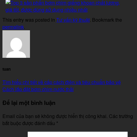
This entry was posted in
Tư vấn kỹ thuật
. Bookmark the
permalink
.
tuan
Tìm hiểu chi tiết về cấp cách điện và tiêu chuẩn bảo vệ
Cách lắp đặt bơm chìm nước thải
Để lại một bình luận
Email của bạn sẽ không được hiển thị công khai.
Các trường
bắt buộc được đánh dấu
*