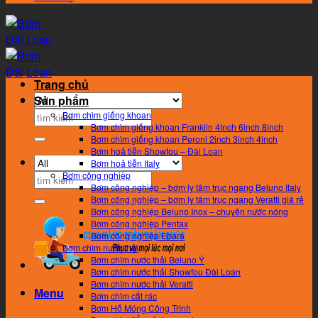
Trang chủ
Sản phẩm
Search
Bơm chìm giếng khoan
Bơm chìm giếng khoan Franklin 4inch 6inch 8inch
for:
Bơm chìm giếng khoan Peroni 2inch 3inch 4inch
Bơm hoả tiễn Showfou – Đài Loan
Bơm hoả tiễn Italy
Bơm công nghiệp
Search
Bơm công nghiệp – bơm ly tâm trục ngang Beluno Italy
for:
Bơm công nghiệp – bơm ly tâm trục ngang Veratti giá rẻ
Bơm công nghiệp Beluno Inox – chuyên nước nóng
Bơm công nghiệp Pentax
Bơm công nghiệp Ebara
Bơm chìm nước thải
Bơm chìm nước thải Beluno Ý
Bơm chìm nước thải Showfou Đài Loan
Bơm chìm nước thải Veratti
Menu
Bơm chìm cắt rác
Bơm Hố Móng Công Trình