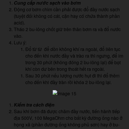
Cung cấp nước sạch vào bơm
Động cơ bơm chìm cần phải được đổ đầy nước sạch
(tuyệt đối không có cát, cặn hay có chứa thành phần
acid).
Tháo 2 bu-lông chốt giữ trên thân bơm ra và đổ nước
vào.
Lưu ý:
Đổ từ từ để dồn không khí ra ngoài, đổ liên tục
cho đến khi nước đầy và trào ra thì ngưng, để im
trong 30 phút (không đóng 2 bu-lông lại) để bọt
khí còn dư bên trong thoát hết ra ngoài.
Sau 30 phút nếu lượng nước hụt đi thì đổ thêm
cho đến khi đầy tràn rồi khóa 2 bu-lông lại.
Kiểm tra cách điện
Sau khi bơm đã được châm đầy nước, tiến hành tiếp
địa 500V, 100 MegaOhm cho bất kỳ đường ống nào ở
họng xả (phần đường ống không phủ sơn) hay ở bu-