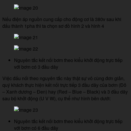
Nếu điện áp nguồn cung cấp cho động cơ là 380v sau khi
đấu thành 1pha thì ta chọn sơ đồ hình 2 và hình 4
Nguyên tắc kết nối bơm theo kiểu khởi động trực tiếp
với bơm có 3 đầu dây
Việc đấu nối theo nguyên tắc này thật sự vô cùng đơn giản,
quý khách thực hiện kết nối trực tiếp 3 đầu dây của bơm (Đỏ
– Xanh dương – Đen) hay (Red – Blue – Black) và 3 đầu dây
sau bộ khởi động (U V W), cụ thể như hình bên dưới:
Nguyên tắc kết nối bơm theo kiểu khởi động trực tiếp
với bơm có 6 đầu dây