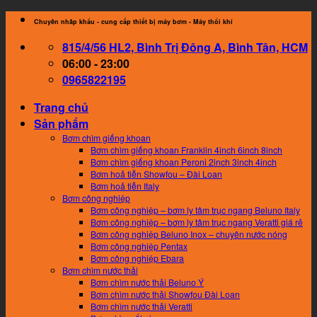
Skip
Chuyên nhâp khẩu - cung cấp thiết bị máy bơm - Máy thổi khí
to
815/4/56 HL2, Bình Trị Đông A, Bình Tân, HCM
content
06:00 - 23:00
0965822195
Trang chủ
Sản phẩm
Bơm chìm giếng khoan
Bơm chìm giếng khoan Franklin 4inch 6inch 8inch
Bơm chìm giếng khoan Peroni 2inch 3inch 4inch
Bơm hoả tiễn Showfou – Đài Loan
Bơm hoả tiễn Italy
Bơm công nghiệp
Bơm công nghiệp – bơm ly tâm trục ngang Beluno Italy
Bơm công nghiệp – bơm ly tâm trục ngang Veratti giá rẻ
Bơm công nghiệp Beluno Inox – chuyên nước nóng
Bơm công nghiệp Pentax
Bơm công nghiệp Ebara
Bơm chìm nước thải
Bơm chìm nước thải Beluno Ý
Bơm chìm nước thải Showfou Đài Loan
Bơm chìm nước thải Veratti