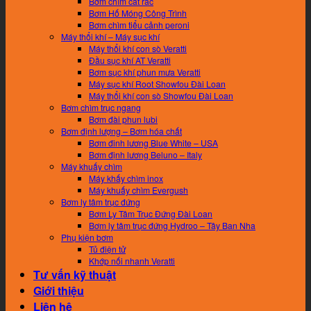
Bơm chìm cắt rác
Bơm Hố Móng Công Trình
Bơm chìm tiểu cảnh peroni
Máy thổi khí – Máy sục khí
Máy thổi khí con sò Veratti
Đầu sục khí AT Veratti
Bơm sục khí phun mưa Veratti
Máy sục khí Root Showfou Đài Loan
Máy thổi khí con sò Showfou Đài Loan
Bơm chìm trục ngang
Bơm đài phun lubi
Bơm định lượng – Bơm hóa chất
Bơm đinh lương Blue White – USA
Bơm định lương Beluno – Italy
Máy khuấy chìm
Máy khấy chìm inox
Máy khuấy chìm Evergush
Bơm ly tâm trục đứng
Bơm Ly Tâm Trục Đứng Đài Loan
Bơm ly tâm trục đứng Hydroo – Tây Ban Nha
Phụ kiện bơm
Tủ điện tử
Khớp nối nhanh Veratti
Tư vấn kỹ thuật
Giới thiệu
Liên hệ