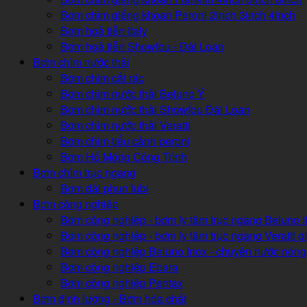
Bơm chìm giếng khoan Peroni 2inch 3inch 4inch
Bơm hoả tiễn Italy
Bơm hoả tiễn Showfou - Đài Loan
Bơm chìm nước thải
Bơm chìm cắt rác
Bơm chìm nước thải Beluno Ý
Bơm chìm nước thải Showfou Đài Loan
Bơm chìm nước thải Veratti
Bơm chìm tiểu cảnh peroni
Bơm Hố Móng Công Trình
Bơm chìm trục ngang
Bơm đài phun lubi
Bơm công nghiệp
Bơm công nghiệp - bơm ly tâm trục ngang Beluno It
Bơm công nghiệp - bơm ly tâm trục ngang Veratti gi
Bơm công nghiệp Beluno Inox - chuyên nước nóng
Bơm công nghiệp Ebara
Bơm công nghiệp Pentax
Bơm định lượng - Bơm hóa chất