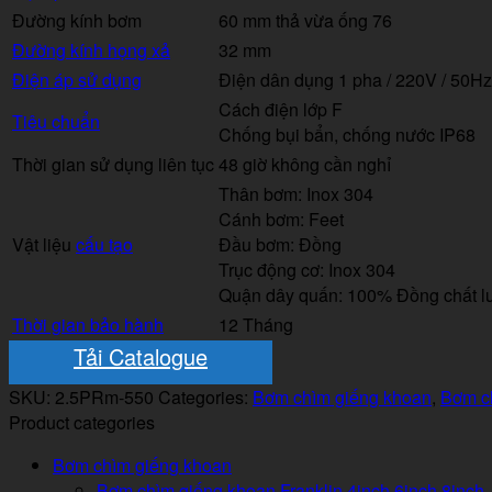
Đường kính bơm
60 mm thả vừa ống 76
Đường kính họng xả
32 mm
Điện áp sử dụng
Điện dân dụng 1 pha / 220V / 50Hz
Cách điện lớp F
Tiêu chuẩn
Chống bụi bẩn, chống nước IP68
Thời gian sử dụng liên tục
48 giờ không cần nghỉ
Thân bơm: Inox 304
Cánh bơm: Feet
Vật liệu
cấu tạo
Đầu bơm: Đồng
Trục động cơ: Inox 304
Quận dây quấn: 100% Đồng chất l
Thời gian bảo hành
12 Tháng
Tải Catalogue
SKU:
2.5PRm-550
Categories:
Bơm chìm giếng khoan
,
Bơm ch
Product categories
Bơm chìm giếng khoan
Bơm chìm giếng khoan Franklin 4inch 6inch 8inch