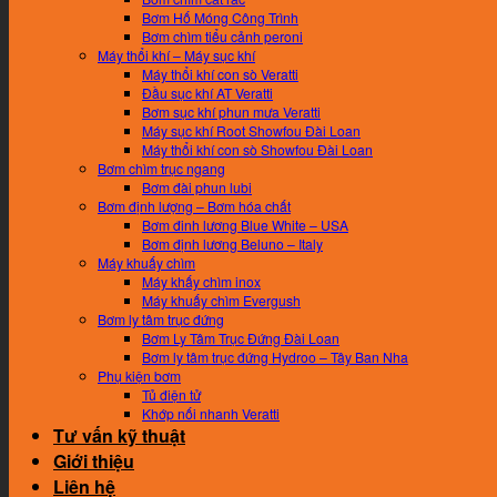
Bơm Hố Móng Công Trình
Bơm chìm tiểu cảnh peroni
Máy thổi khí – Máy sục khí
Máy thổi khí con sò Veratti
Đầu sục khí AT Veratti
Bơm sục khí phun mưa Veratti
Máy sục khí Root Showfou Đài Loan
Máy thổi khí con sò Showfou Đài Loan
Bơm chìm trục ngang
Bơm đài phun lubi
Bơm định lượng – Bơm hóa chất
Bơm đinh lương Blue White – USA
Bơm định lương Beluno – Italy
Máy khuấy chìm
Máy khấy chìm inox
Máy khuấy chìm Evergush
Bơm ly tâm trục đứng
Bơm Ly Tâm Trục Đứng Đài Loan
Bơm ly tâm trục đứng Hydroo – Tây Ban Nha
Phụ kiện bơm
Tủ điện tử
Khớp nối nhanh Veratti
Tư vấn kỹ thuật
Giới thiệu
Liên hệ