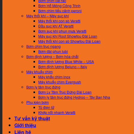
Bơm chìm cắt rác
Bơm Hố Móng Công Trình
Bơm chìm tiểu cảnh peroni
Máy thổi khí – Máy sục khí
Máy thổi khí con sò Veratti
Đầu sục khí AT Veratti
Bơm sục khí phun mưa Veratti
Máy sục khí Root Showfou Đài Loan
Máy thổi khí con sò Showfou Đài Loan
Bơm chìm trục ngang
Bơm đài phun lubi
Bơm định lượng – Bơm hóa chất
Bơm đinh lương Blue White – USA
Bơm định lương Beluno – Italy
Máy khuấy chìm
Máy khấy chìm inox
Máy khuấy chìm Evergush
Bơm ly tâm trục đứng
Bơm Ly Tâm Trục Đứng Đài Loan
Bơm ly tâm trục đứng Hydroo – Tây Ban Nha
Phụ kiện bơm
Tủ điện tử
Khớp nối nhanh Veratti
Tư vấn kỹ thuật
Giới thiệu
Liên hệ