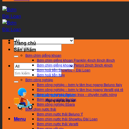
Trang chủ
Search
Sản phẩm
for:
Bơm chìm giếng khoan
Bơm chìm giếng khoan Franklin 4inch 6inch 8inch
Bơm chìm giếng khoan Peroni 2inch 3inch 4inch
Bơm hoả tiễn Showfou – Đài Loan
Search
Bơm hoả tiễn Italy
for:
Bơm công nghiệp
Bơm công nghiệp – bơm ly tâm trục ngang Beluno Italy
Bơm công nghiệp – bơm ly tâm trục ngang Veratti giá rẻ
Bơm công nghiệp Beluno Inox – chuyên nước nóng
Bơm công nghiệp Pentax
Bơm công nghiệp Ebara
Bơm chìm nước thải
Bơm chìm nước thải Beluno Ý
Menu
Bơm chìm nước thải Showfou Đài Loan
Bơm chìm nước thải Veratti
Bơm chìm cắt rác