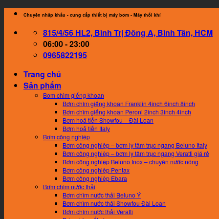
Skip
Chuyên nhâp khẩu - cung cấp thiết bị máy bơm - Máy thổi khí
to
815/4/56 HL2, Bình Trị Đông A, Bình Tân, HCM
content
06:00 - 23:00
0965822195
Trang chủ
Sản phẩm
Bơm chìm giếng khoan
Bơm chìm giếng khoan Franklin 4inch 6inch 8inch
Bơm chìm giếng khoan Peroni 2inch 3inch 4inch
Bơm hoả tiễn Showfou – Đài Loan
Bơm hoả tiễn Italy
Bơm công nghiệp
Bơm công nghiệp – bơm ly tâm trục ngang Beluno Italy
Bơm công nghiệp – bơm ly tâm trục ngang Veratti giá rẻ
Bơm công nghiệp Beluno Inox – chuyên nước nóng
Bơm công nghiệp Pentax
Bơm công nghiệp Ebara
Bơm chìm nước thải
Bơm chìm nước thải Beluno Ý
Bơm chìm nước thải Showfou Đài Loan
Bơm chìm nước thải Veratti