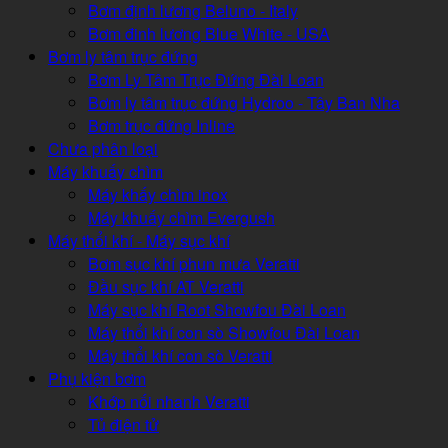
Bơm định lương Beluno - Italy
Bơm đinh lương Blue White - USA
Bơm ly tâm trục đứng
Bơm Ly Tâm Trục Đứng Đài Loan
Bơm ly tâm trục đứng Hydroo - Tây Ban Nha
Bơm trục đứng Inline
Chưa phân loại
Máy khuấy chìm
Máy khấy chìm inox
Máy khuấy chìm Evergush
Máy thổi khí - Máy sục khí
Bơm sục khí phun mưa Veratti
Đầu sục khí AT Veratti
Máy sục khí Root Showfou Đài Loan
Máy thổi khí con sò Showfou Đài Loan
Máy thổi khí con sò Veratti
Phụ kiện bơm
Khớp nối nhanh Veratti
Tủ điện tử