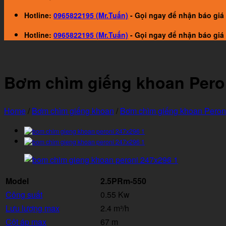
Hotline:
0965822195 (Mr.Tuấn)
- Gọi ngay để nhận báo giá 
Hotline:
0965822195 (Mr.Tuấn)
- Gọi ngay để nhận báo giá 
Bơm chìm giếng khoan Pero
Home
/
Bơm chìm giếng khoan
/
Bơm chìm giếng khoan Peroni
Model
2.5PRm-550
Công suất
0.55 Kw
Lưu lượng max
2.4 m³/h
Cột áp max
67 m