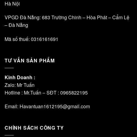
Hà Nội
VPGD Đà Nẵng: 683 Trường Chinh – Hòa Phát – Cẩm Lệ
– Đà Nẵng
Mã số thuế: 0316161691
TƯ VẤN SẢN PHẨM
Kinh Doanh :
Zalo: Mr Tuấn
Hotline : Mr.Tuấn – SĐT :
0965822195
Email: Havantuan1612195@gmail.com
CHÍNH SÁCH CÔNG TY