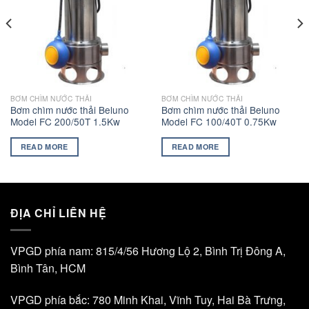
BƠM CHÌM NƯỚC THẢI
BƠM CHÌM NƯỚC THẢI
Bơm chìm nước thải Beluno
Bơm chìm nước thải Beluno
Model FC 200/50T 1.5Kw
Model FC 100/40T 0.75Kw
READ MORE
READ MORE
ĐỊA CHỈ LIÊN HỆ
VPGD phía nam: 815/4/56 Hương Lộ 2, Bình Trị Đông A,
Bình Tân, HCM
VPGD phía bắc: 780 Minh Khai, Vĩnh Tuy, Hai Bà Trưng,