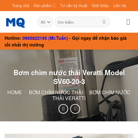
Skip
Trang chủ
Sản phẩm
Tư vấn kỹ thuật
Giới thiệu
Liên hệ
to
content
Search
for:
Hotline:
0965822195 (Mr.Tuấn)
- Gọi ngay để nhận báo giá
tốt nhất thị trường
Bơm chìm nước thải Veratti Model
SV60-20-3
HOME
/
BƠM CHÌM NƯỚC THẢI
/
BƠM CHÌM NƯỚC
THẢI VERATTI