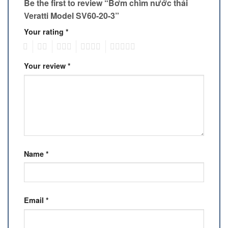
Be the first to review “Bơm chìm nước thải
Veratti Model SV60-20-3”
Your rating
*
1
2
3
4
5
Your review
*
Name
*
Email
*