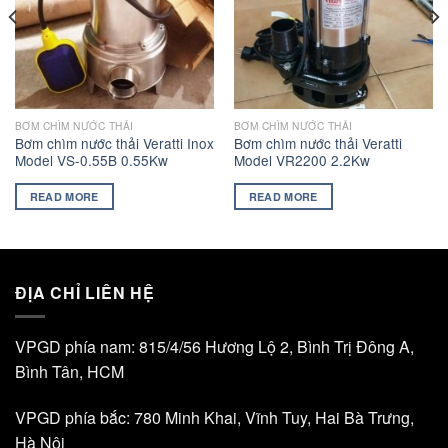
BƠM CHÌM NƯỚC THẢI
BƠM CHÌM NƯỚC THẢI
Bơm chìm nước thải Veratti Inox
Bơm chìm nước thải Veratti
Model VS-0.55B 0.55Kw
Model VR2200 2.2Kw
READ MORE
READ MORE
ĐỊA CHỈ LIÊN HỆ
VPGD phía nam: 815/4/56 Hương Lộ 2, Bình Trị Đông A,
Bình Tân, HCM
VPGD phía bắc: 780 Minh Khai, Vĩnh Tuy, Hai Bà Trưng,
Hà Nội