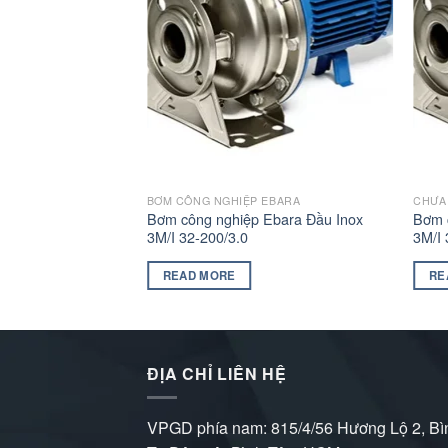
BƠM CÔNG NGHIỆP EBARA
CHƯA
Bơm công nghiệp Ebara Đầu Inox
Bơm 
3M/I 32-200/3.0
3M/I 
READ MORE
RE
ĐỊA CHỈ LIÊN HỆ
VPGD phía nam: 815/4/56 Hương Lộ 2, Bì