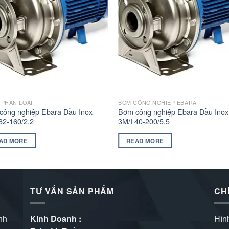
 PHÂN LOẠI
BƠM CÔNG NGHIỆP EBARA
công nghiệp Ebara Đầu Inox
Bơm công nghiệp Ebara Đầu Inox
32-160/2.2
3M/I 40-200/5.5
AD MORE
READ MORE
TƯ VẤN SẢN PHẨM
CH
nh
Kinh Doanh :
Hìn