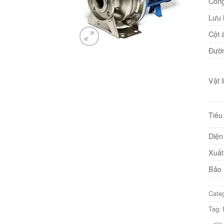
Công
Lưu 
Cột 
Đườn
Vật l
Tiêu
Diện
Xuất
Bảo 
Cate
Tag: