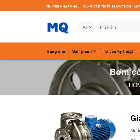
Skip
CHUYÊN NHÂP KHẨU - CUNG CẤP THIẾT BỊ MÁY BƠM - MÁY
to
content
Search
for:
Trang chủ
Sản phẩm
Tư vấn kỹ thuật
Bơm cô
HO
Gi
Mod