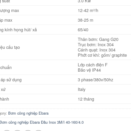
 suất
3.0 Kw
lượng max
12-42 m³/h
áp max
38-25 m
g kính họng hút/ xả
65/40
Thân bơm: Gang G20
Trục bơm: Inox 304
iệu cấu tạo
Cánh quạt: Inox 304
Phớt cơ khí: gốm/ graphite
Lớp cách điện F
 chuẩn
Bảo vệ IP44
 áp sử dụng
3 phase/380v/50hz
 xứ
Italy
hành
12 tháng
gory:
Bơm công nghiệp Ebara
Bơm công nghiệp Ebara Đầu Inox 3M/I 40-160/4.0