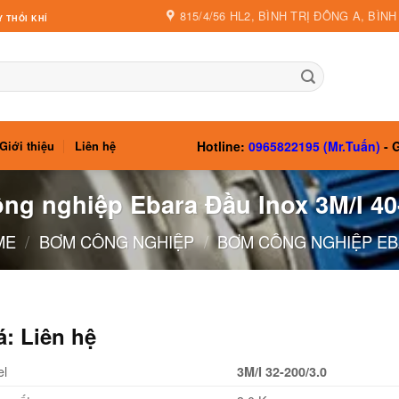
815/4/56 HL2, BÌNH TRỊ ĐÔNG A, BÌN
 THỔI KHÍ
Hotline:
0965822195 (Mr.Tuấn)
- G
Giới thiệu
Liên hệ
ng nghiệp Ebara Đầu Inox 3M/I 40-
ME
/
BƠM CÔNG NGHIỆP
/
BƠM CÔNG NGHIỆP E
á: Liên hệ
el
3M/I 32-200/3.0