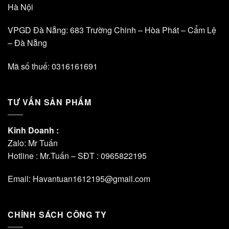
Hà Nội
VPGD Đà Nẵng: 683 Trường Chinh – Hòa Phát – Cẩm Lệ
– Đà Nẵng
Mã số thuế: 0316161691
TƯ VẤN SẢN PHẨM
Kinh Doanh :
Zalo: Mr Tuấn
Hotline : Mr.Tuấn – SĐT :
0965822195
Email: Havantuan1612195@gmail.com
CHÍNH SÁCH CÔNG TY