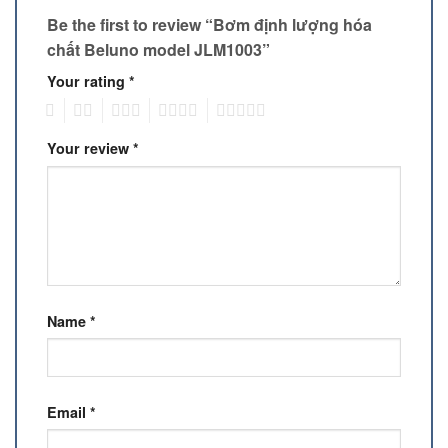
Be the first to review “Bơm định lượng hóa
chất Beluno model JLM1003”
Your rating
*
1
2
3
4
5
Your review
*
Name
*
Email
*