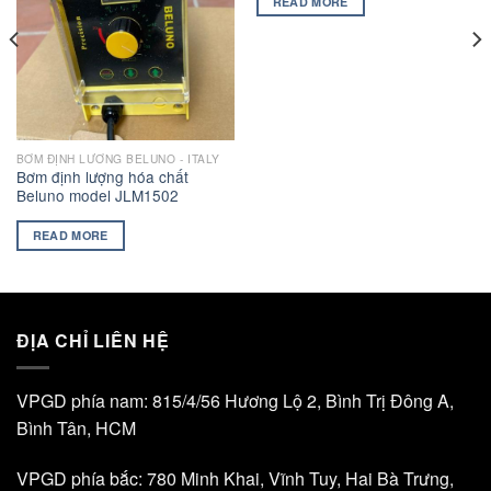
READ MORE
BƠM ĐỊNH LƯƠNG BELUNO - ITALY
Bơm định lượng hóa chất
Beluno model JLM1502
READ MORE
ĐỊA CHỈ LIÊN HỆ
VPGD phía nam: 815/4/56 Hương Lộ 2, Bình Trị Đông A,
Bình Tân, HCM
VPGD phía bắc: 780 Minh Khai, Vĩnh Tuy, Hai Bà Trưng,