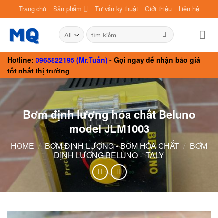
Skip
Trang chủ
Sản phẩm
Tư vấn kỹ thuật
Giới thiệu
Liên hệ
to
content
Search
for:
Hotline:
0965822195 (Mr.Tuấn)
- Gọi ngay để nhận báo giá
tốt nhất thị trường
Bơm định lượng hóa chất Beluno
model JLM1003
HOME
/
BƠM ĐỊNH LƯỢNG - BƠM HÓA CHẤT
/
BƠM
ĐỊNH LƯƠNG BELUNO - ITALY