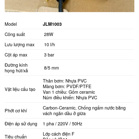
Model
JLM1003
Công suất
28W
Lưu lượng max
10 l/h
Cột áp max
3 bar
Đường kính
8/5 mm
họng hút/xả
Thân bơm: Nhựa PVC
Màng bơm: PVDF/PTFE
Vật liệu cấu tạo
Van 1 chiều: Gốm ceramic
Núm điều khiển: Nhựa PVC
Carbon-Ceramic, Chống ngấm nước bằng
Phớt cơ khí
vách ngăn dầu ở giữa
Điện áp sử dụng
1 pha / 220V / 50Hz
Lớp cách điện F
Tiêu chuẩn