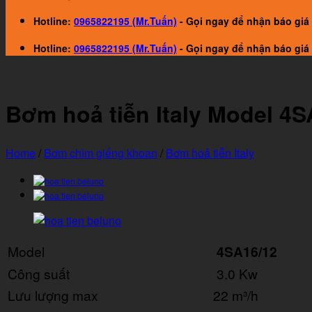
Hotline:
0965822195 (Mr.Tuấn)
- Gọi ngay để nhận báo giá 
Hotline:
0965822195 (Mr.Tuấn)
- Gọi ngay để nhận báo giá 
Bơm hoả tiễn Italy Model 4
Home
/
Bơm chìm giếng khoan
/
Bơm hoả tiễn Italy
Model
4SA16/12
Công suất
3.0 Kw
Lưu lượng max
22 m³/h