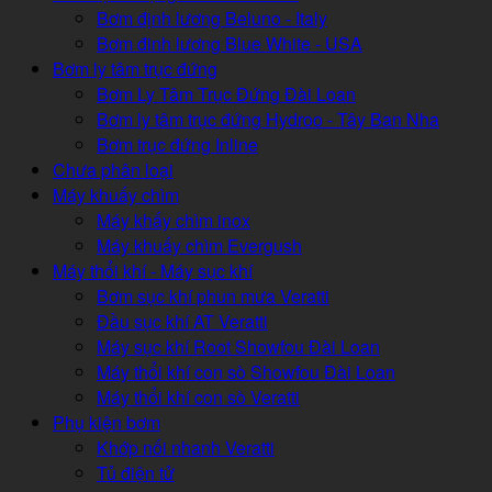
Bơm định lương Beluno - Italy
Bơm đinh lương Blue White - USA
Bơm ly tâm trục đứng
Bơm Ly Tâm Trục Đứng Đài Loan
Bơm ly tâm trục đứng Hydroo - Tây Ban Nha
Bơm trục đứng Inline
Chưa phân loại
Máy khuấy chìm
Máy khấy chìm inox
Máy khuấy chìm Evergush
Máy thổi khí - Máy sục khí
Bơm sục khí phun mưa Veratti
Đầu sục khí AT Veratti
Máy sục khí Root Showfou Đài Loan
Máy thổi khí con sò Showfou Đài Loan
Máy thổi khí con sò Veratti
Phụ kiện bơm
Khớp nối nhanh Veratti
Tủ điện tử