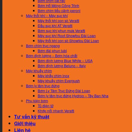
Bơm chìm cắt rác
Bơm Hố Móng Công Trình
Bơm chìm tiểu cảnh peroni
Máy thổi khí – Máy sục khí
Máy thổi khí con sò Veratti
Đầu sục khí AT Veratti
Bơm sục khí phun mưa Veratti
Máy sục khí Root Showfou Đài Loan
Máy thổi khí con sò Showfou Đài Loan
Bơm chìm trục ngang
Bơm đài phun lubi
Bơm định lượng – Bơm hóa chất
Bơm đinh lương Blue White – USA
Bơm định lương Beluno – Italy
Máy khuấy chìm
Máy khấy chìm inox
Máy khuấy chìm Evergush
Bơm ly tâm trục đứng
Bơm Ly Tâm Trục Đứng Đài Loan
Bơm ly tâm trục đứng Hydroo – Tây Ban Nha
Phụ kiện bơm
Tủ điện tử
Khớp nối nhanh Veratti
Tư vấn kỹ thuật
Giới thiệu
Liên hệ