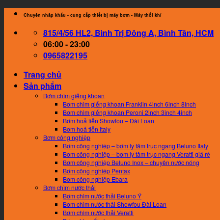
Skip
Chuyên nhâp khẩu - cung cấp thiết bị máy bơm - Máy thổi khí
to
815/4/56 HL2, Bình Trị Đông A, Bình Tân, HCM
content
06:00 - 23:00
0965822195
Trang chủ
Sản phẩm
Bơm chìm giếng khoan
Bơm chìm giếng khoan Franklin 4inch 6inch 8inch
Bơm chìm giếng khoan Peroni 2inch 3inch 4inch
Bơm hoả tiễn Showfou – Đài Loan
Bơm hoả tiễn Italy
Bơm công nghiệp
Bơm công nghiệp – bơm ly tâm trục ngang Beluno Italy
Bơm công nghiệp – bơm ly tâm trục ngang Veratti giá rẻ
Bơm công nghiệp Beluno Inox – chuyên nước nóng
Bơm công nghiệp Pentax
Bơm công nghiệp Ebara
Bơm chìm nước thải
Bơm chìm nước thải Beluno Ý
Bơm chìm nước thải Showfou Đài Loan
Bơm chìm nước thải Veratti