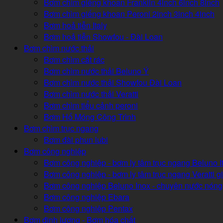
Bơm chìm giếng khoan Franklin 4inch 6inch 8inch
Bơm chìm giếng khoan Peroni 2inch 3inch 4inch
Bơm hoả tiễn Italy
Bơm hoả tiễn Showfou - Đài Loan
Bơm chìm nước thải
Bơm chìm cắt rác
Bơm chìm nước thải Beluno Ý
Bơm chìm nước thải Showfou Đài Loan
Bơm chìm nước thải Veratti
Bơm chìm tiểu cảnh peroni
Bơm Hố Móng Công Trình
Bơm chìm trục ngang
Bơm đài phun lubi
Bơm công nghiệp
Bơm công nghiệp - bơm ly tâm trục ngang Beluno It
Bơm công nghiệp - bơm ly tâm trục ngang Veratti gi
Bơm công nghiệp Beluno Inox - chuyên nước nóng
Bơm công nghiệp Ebara
Bơm công nghiệp Pentax
Bơm định lượng - Bơm hóa chất