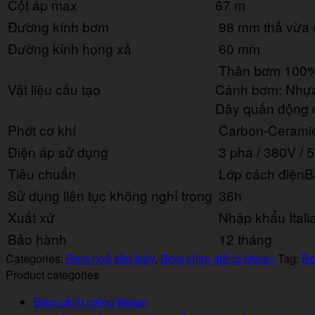
Cột áp max
67 m
Đường kính bơm
98 mm thả vừa 
Đường kính họng xả
60 mm
Thân bơm 100%
Vật liệu cấu tạo
Cánh bơm: Nhự
Dây quấn động c
Phớt cơ khí
Carbon-Ceramic
Điện áp sử dụng
3 pha / 380V / 
Tiêu chuẩn
Lớp cách điện
B
Sử dụng liên tục không nghỉ trong
36h
Xuất xứ
Nhập khẩu Itali
Bảo hành
12 tháng
Categories:
Bơm hoả tiễn Italy
,
Bơm chìm giếng khoan
Tag:
Bơ
Product categories
Bơm chìm giếng khoan