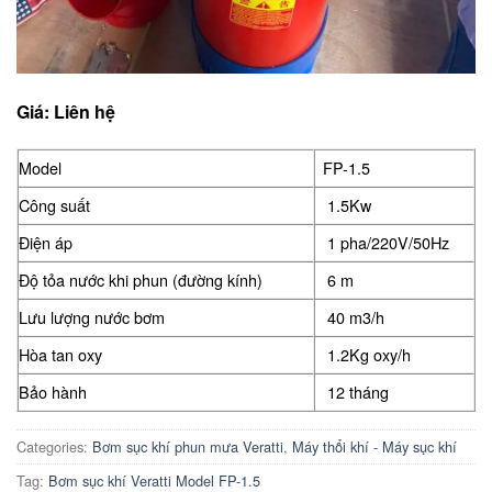
Giá: Liên hệ
Model
FP-1.5
Công suất
1.5Kw
Điện áp
1 pha/220V/50Hz
Độ tỏa nước khi phun (đường kính)
6 m
Lưu lượng nước bơm
40 m3/h
Hòa tan oxy
1.2Kg oxy/h
Bảo hành
12 tháng
Categories:
Bơm sục khí phun mưa Veratti
,
Máy thổi khí - Máy sục khí
Tag:
Bơm sục khí Veratti Model FP-1.5