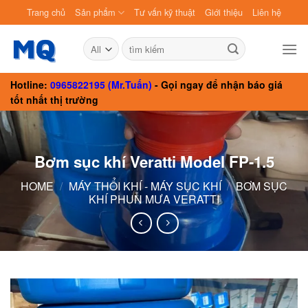
Skip
Trang chủ
Sản phẩm
Tư vấn kỹ thuật
Giới thiệu
Liên hệ
to
content
Search
for:
Hotline:
0965822195 (Mr.Tuấn)
- Gọi ngay để nhận báo giá
tốt nhất thị trường
Bơm sục khí Veratti Model FP-1.5
HOME
/
MÁY THỔI KHÍ - MÁY SỤC KHÍ
/
BƠM SỤC
KHÍ PHUN MƯA VERATTI