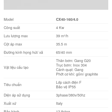
Model
CX40-160/4.0
Công suất
4 Kw
Lưu lượng max
39 m³/h
Cột áp max
35.5 m
Đường kính họng hút/ xả
65/40 mm
Thân bơm: Gang G20
Trục bơm: Inox 304
Vật liệu cấu tạo
Cánh quạt: Gang
Phớt cơ khí: gốm/ graphite
Lớp cách điện F
Tiêu chuẩn
Bảo vệ IP55
Diện áp sử dụng
3phase/380v/50hz
Xuất xứ
Italy
Bảo hành
12 tháng