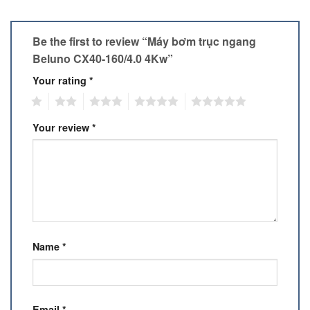
Be the first to review “Máy bơm trục ngang
Beluno CX40-160/4.0 4Kw”
Your rating
*
1
2
3
4
5
Your review
*
Name
*
Email
*