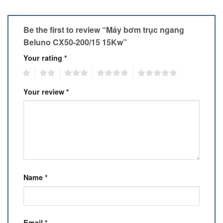
Be the first to review “Máy bơm trục ngang
Beluno CX50-200/15 15Kw”
Your rating
*
1
2
3
4
5
Your review
*
Name
*
Email
*