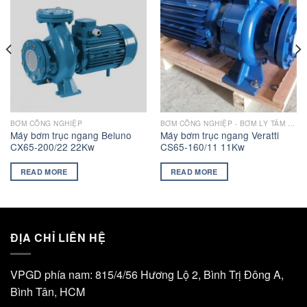
BƠM CÔNG NGHIỆP
BƠM CÔNG NGHIỆP - BƠM LY TÂM TRỤC NGANG VERATTI GIÁ RẺ
Máy bơm trục ngang Beluno
Máy bơm trục ngang Veratti
CX65-200/22 22Kw
CS65-160/11 11Kw
READ MORE
READ MORE
ĐỊA CHỈ LIÊN HỆ
VPGD phía nam: 815/4/56 Hương Lộ 2, Bình Trị Đông A,
Bình Tân, HCM