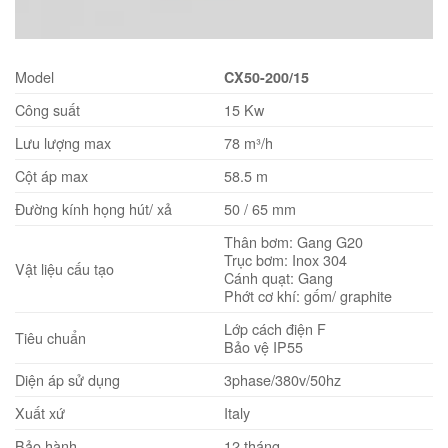
Model
CX50-200/15
Công suất
15 Kw
Lưu lượng max
78 m³/h
Cột áp max
58.5 m
Đường kính họng hút/ xả
50 / 65 mm
Thân bơm: Gang G20
Trục bơm: Inox 304
Vật liệu cấu tạo
Cánh quạt: Gang
Phớt cơ khí: gốm/ graphite
Lớp cách điện F
Tiêu chuẩn
Bảo vệ IP55
Diện áp sử dụng
3phase/380v/50hz
Xuất xứ
Italy
Bảo hành
12 tháng