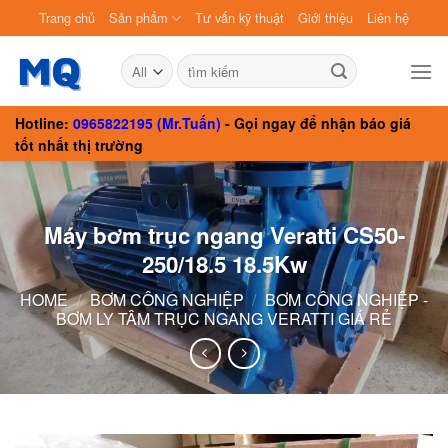
Skip
Trang chủ
Sản phẩm
Tư vấn kỹ thuật
Giới thiệu
Liên hệ
to
content
Search
for:
Hotline:
0965822195 (Mr.Tuấn)
- Gọi ngay để nhận báo giá
tốt nhất thị trường
Máy bơm trục ngang Veratti CS50-
250/18.5 18.5Kw
HOME
/
BƠM CÔNG NGHIỆP
/
BƠM CÔNG NGHIỆP -
BƠM LY TÂM TRỤC NGANG VERATTI GIÁ RẺ