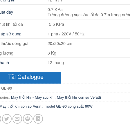
0.7 KPa
uất đẩy
Tương đương sục sâu tối đa 0.7m trong nướ
út khí tối đa
-5.5 KPa
 áp sử dụng
1 pha / 220V / 50Hz
 thước đóng gói
20x20x20 cm
g lượng
6 Kg
hành
12 tháng
Tải Catalogue
:
GB-90
gories:
Máy thổi khí - Máy sục khí
,
Máy thổi khí con sò Veratti
Máy thổi khí con sò Veratti model GB-90 công suất 90W