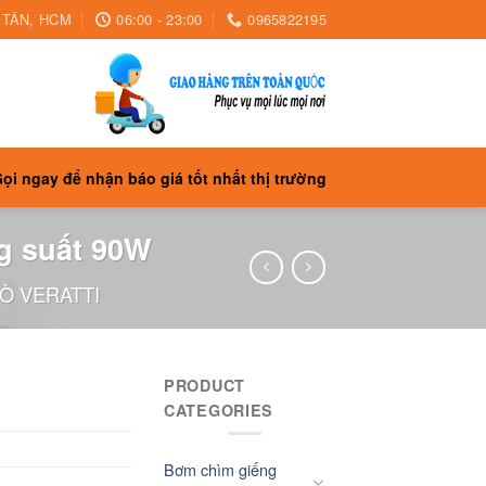
H TÂN, HCM
06:00 - 23:00
0965822195
ọi ngay để nhận báo giá tốt nhất thị trường
ng suất 90W
SÒ VERATTI
PRODUCT
CATEGORIES
Bơm chìm giếng