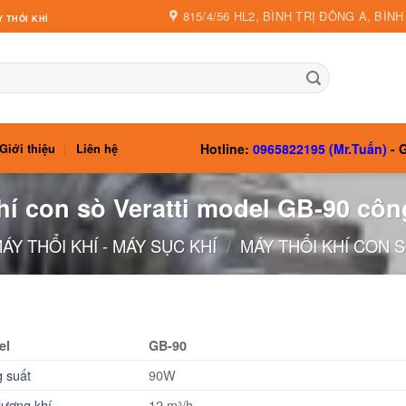
815/4/56 HL2, BÌNH TRỊ ĐÔNG A, BÌN
 THỔI KHÍ
Hotline:
0965822195 (Mr.Tuấn)
- G
Giới thiệu
Liên hệ
hí con sò Veratti model GB-90 cô
ÁY THỔI KHÍ - MÁY SỤC KHÍ
/
MÁY THỔI KHÍ CON 
el
GB-90
 suất
90W
lượng khí
12 m³/h