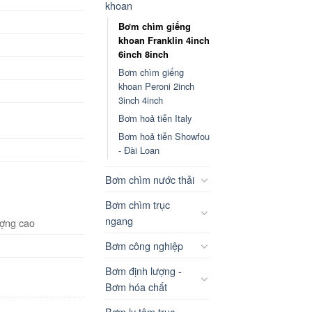
khoan
Bơm chìm giếng
khoan Franklin 4inch
6inch 8inch
Bơm chìm giếng
khoan Peroni 2inch
3inch 4inch
Bơm hoả tiễn Italy
Bơm hoả tiễn Showfou
- Đài Loan
Bơm chìm nước thải
Bơm chìm trục
ngang
ượng cao
Bơm công nghiệp
Bơm định lượng -
Bơm hóa chất
Bơm ly tâm trục