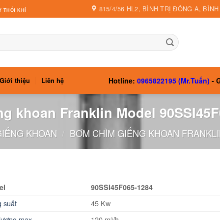
815/4/56 HL2, BÌNH TRỊ ĐÔNG A, BÌN
 THỔI KHÍ
Hotline:
0965822195 (Mr.Tuấn)
- G
Giới thiệu
Liên hệ
g khoan Franklin Model 90SSI45
GIẾNG KHOAN
/
BƠM CHÌM GIẾNG KHOAN FRANKLIN
el
90SSI45F065-1284
 suất
45 Kw
lượng max
120 m³/h