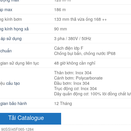
áp max
186 m
g kính bơm
133 mm thả vừa ống 168 ++
g kính họng xả
90 mm
 áp sử dụng
3 pha / 380V / 50Hz
Cách điện lớp F
 chuẩn
Chống bụi bẩn, chống nước IP68
 gian sử dụng liên tục
48 giờ không cần nghỉ
Thân bơm: Inox 304
Cánh bơm: Polycarbonate
liệu
cấu tạo
Đầu bơm: Inox 304
Trục động cơ: Inox 304
Dây quấn động cơ: 100% lõi đồng chất l
 gian bảo hành
12 Tháng
Tải Catalogue
:
90SSI45F065-1284