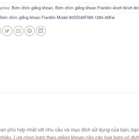
gories:
Bơm chìm giếng khoan
,
Bơm chìm giếng khoan Franklin 4inch 6inch 8i
Bơm chìm giếng khoan Franklin Model 90SSI45F065-1284 45Kw
n phù hợp nhất với nhu cầu và mục đích sử dụng của bạn, bạn
nhiêu. Lựa chọn bơm theo giếng khoan cần các loại bơm có đườ