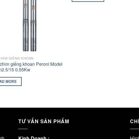
CHÌM GIẾNG KHOAN
chìm giếng khoan Peroni Model
2.5/15 0.55Kw
AD MORE
TƯ VẤN SẢN PHẨM
CH
nh
Kinh Doanh :
Hìn