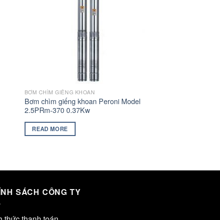
BƠM CHÌM GIẾNG KHOAN
Bơm chìm giếng khoan Peroni Model
2.5PRm-370 0.37Kw
READ MORE
ÍNH SÁCH CÔNG TY
h thức thanh toán