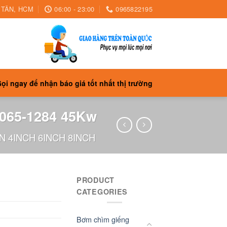
H TÂN, HCM
06:00 - 23:00
0965822195
ọi ngay để nhận báo giá tốt nhất thị trường
F065-1284 45Kw
 4INCH 6INCH 8INCH
PRODUCT
CATEGORIES
Bơm chìm giếng