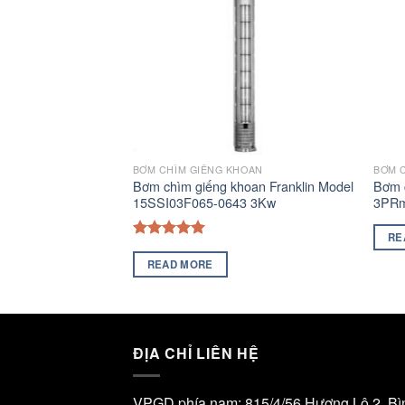
HOAN
BƠM CHÌM GIẾNG KHOAN
BƠM 
oan Franklin Model
Bơm chìm giếng khoan Franklin Model
Bơm 
3 11Kw
15SSI03F065-0643 3Kw
3PRm
RE
Rated
5.00
out of 5
READ MORE
ĐỊA CHỈ LIÊN HỆ
VPGD phía nam: 815/4/56 Hương Lộ 2, Bì