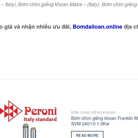
 Italy),
Bơm chìm giếng khoan Matra – (Italy),
Bơm chìm giếng k
o giá và nhận nhiều ưu đãi,
Bomdailoan.online
địa ch
BƠM CHÌM GIẾNG KHOAN
Bơm chìm giếng khoan Franklin M
SVM 240/10 1.5Kw
READ MORE