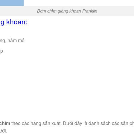
Bơm chìm giếng khoan Franklin
g khoan:
ầng, hầm mỏ
ệp
h
chìm
theo các hãng sản xuất. Dưới đây là danh sách các sản ph
ưới.