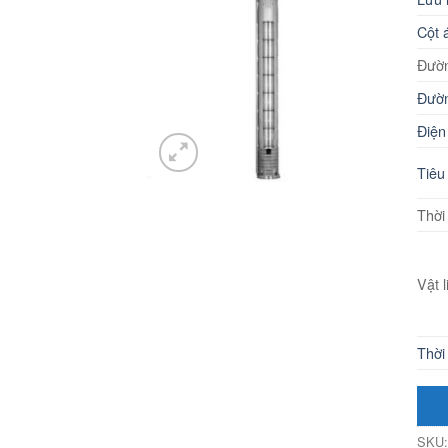
Cột 
Đườn
Đườn
Điện
Tiêu
Thời
Vật 
Thời
SKU