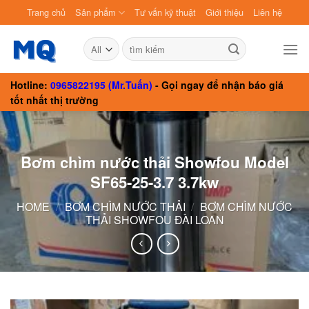
Skip
Trang chủ
Sản phẩm
Tư vấn kỹ thuật
Giới thiệu
Liên hệ
to
content
Search
for:
Hotline:
0965822195 (Mr.Tuấn)
- Gọi ngay để nhận báo giá
tốt nhất thị trường
Bơm chìm nước thải Showfou Model
SF65-25-3.7 3.7kw
HOME
/
BƠM CHÌM NƯỚC THẢI
/
BƠM CHÌM NƯỚC
THẢI SHOWFOU ĐÀI LOAN