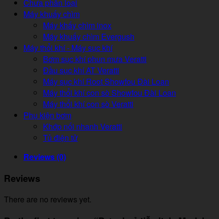
Chưa phân loại
Máy khuấy chìm
Máy khấy chìm inox
Máy khuấy chìm Evergush
Máy thổi khí - Máy sục khí
Bơm sục khí phun mưa Veratti
Đầu sục khí AT Veratti
Máy sục khí Root Showfou Đài Loan
Máy thổi khí con sò Showfou Đài Loan
Máy thổi khí con sò Veratti
Phụ kiện bơm
Khớp nối nhanh Veratti
Tủ điện tử
Reviews (0)
Reviews
There are no reviews yet.