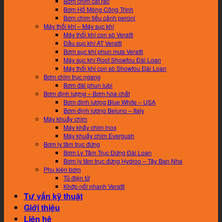
Bơm chìm cắt rác
Bơm Hố Móng Công Trình
Bơm chìm tiểu cảnh peroni
Máy thổi khí – Máy sục khí
Máy thổi khí con sò Veratti
Đầu sục khí AT Veratti
Bơm sục khí phun mưa Veratti
Máy sục khí Root Showfou Đài Loan
Máy thổi khí con sò Showfou Đài Loan
Bơm chìm trục ngang
Bơm đài phun lubi
Bơm định lượng – Bơm hóa chất
Bơm đinh lương Blue White – USA
Bơm định lương Beluno – Italy
Máy khuấy chìm
Máy khấy chìm inox
Máy khuấy chìm Evergush
Bơm ly tâm trục đứng
Bơm Ly Tâm Trục Đứng Đài Loan
Bơm ly tâm trục đứng Hydroo – Tây Ban Nha
Phụ kiện bơm
Tủ điện tử
Khớp nối nhanh Veratti
Tư vấn kỹ thuật
Giới thiệu
Liên hệ