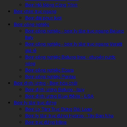
Bơm Hố Móng Công Trình
Bơm chìm trục ngang
Bơm đài phun lubi
Bơm công nghiệp
Bơm công nghiệp - bơm ly tâm trục ngang Beluno
Italy
Bơm công nghiệp - bơm ly tâm trục ngang Veratti
giá rẻ
Bơm công nghiệp Beluno Inox - chuyên nước
nóng
Bơm công nghiệp Ebara
Bơm công nghiệp Pentax
Bơm định lượng - Bơm hóa chất
Bơm định lương Beluno - Italy
Bơm đinh lương Blue White - USA
Bơm ly tâm trục đứng
Bơm Ly Tâm Trục Đứng Đài Loan
Bơm ly tâm trục đứng Hydroo - Tây Ban Nha
Bơm trục đứng Inline