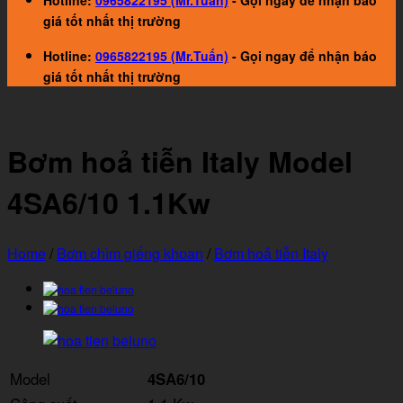
Hotline:
0965822195 (Mr.Tuấn)
- Gọi ngay để nhận báo
giá tốt nhất thị trường
Hotline:
0965822195 (Mr.Tuấn)
- Gọi ngay để nhận báo
giá tốt nhất thị trường
Bơm hoả tiễn Italy Model
4SA6/10 1.1Kw
Home
/
Bơm chìm giếng khoan
/
Bơm hoả tiễn Italy
Model
4SA6/10