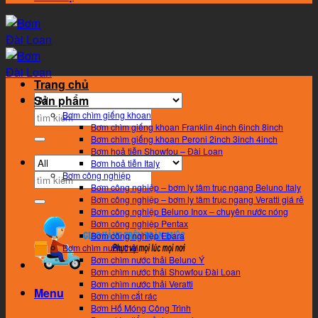
Trang chủ
Sản phẩm
Search
Bơm chìm giếng khoan
Bơm chìm giếng khoan Franklin 4inch 6inch 8inch
for:
Bơm chìm giếng khoan Peroni 2inch 3inch 4inch
Bơm hoả tiễn Showfou – Đài Loan
Bơm hoả tiễn Italy
Bơm công nghiệp
Search
Bơm công nghiệp – bơm ly tâm trục ngang Beluno Italy
for:
Bơm công nghiệp – bơm ly tâm trục ngang Veratti giá rẻ
Bơm công nghiệp Beluno Inox – chuyên nước nóng
Bơm công nghiệp Pentax
Bơm công nghiệp Ebara
Bơm chìm nước thải
Bơm chìm nước thải Beluno Ý
Bơm chìm nước thải Showfou Đài Loan
Bơm chìm nước thải Veratti
Menu
Bơm chìm cắt rác
Bơm Hố Móng Công Trình