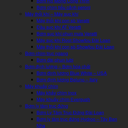
Bơm Hố Móng Công Trình
Bơm chìm tiểu cảnh peroni
Máy thổi khí – Máy sục khí
Máy thổi khí con sò Veratti
Đầu sục khí AT Veratti
Bơm sục khí phun mưa Veratti
Máy sục khí Root Showfou Đài Loan
Máy thổi khí con sò Showfou Đài Loan
Bơm chìm trục ngang
Bơm đài phun lubi
Bơm định lượng – Bơm hóa chất
Bơm đinh lương Blue White – USA
Bơm định lương Beluno – Italy
Máy khuấy chìm
Máy khấy chìm inox
Máy khuấy chìm Evergush
Bơm ly tâm trục đứng
Bơm Ly Tâm Trục Đứng Đài Loan
Bơm ly tâm trục đứng Hydroo – Tây Ban
Nha