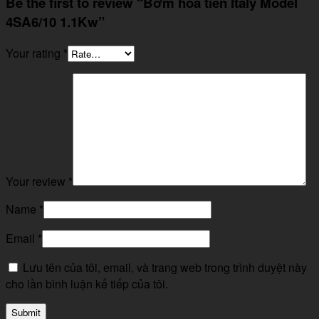
Be the first to review “Bơm hoả tiễn Italy Model
4SA6/10 1.1Kw”
Your rating
*
Your review
*
Name
*
Email
*
Lưu tên của tôi, email, và trang web trong trình duyệt này
cho lần bình luận kế tiếp của tôi.