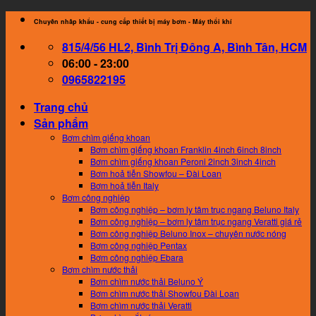
Skip
Chuyên nhâp khẩu - cung cấp thiết bị máy bơm - Máy thổi khí
to
815/4/56 HL2, Bình Trị Đông A, Bình Tân, HCM
content
06:00 - 23:00
0965822195
Trang chủ
Sản phẩm
Bơm chìm giếng khoan
Bơm chìm giếng khoan Franklin 4inch 6inch 8inch
Bơm chìm giếng khoan Peroni 2inch 3inch 4inch
Bơm hoả tiễn Showfou – Đài Loan
Bơm hoả tiễn Italy
Bơm công nghiệp
Bơm công nghiệp – bơm ly tâm trục ngang Beluno Italy
Bơm công nghiệp – bơm ly tâm trục ngang Veratti giá rẻ
Bơm công nghiệp Beluno Inox – chuyên nước nóng
Bơm công nghiệp Pentax
Bơm công nghiệp Ebara
Bơm chìm nước thải
Bơm chìm nước thải Beluno Ý
Bơm chìm nước thải Showfou Đài Loan
Bơm chìm nước thải Veratti