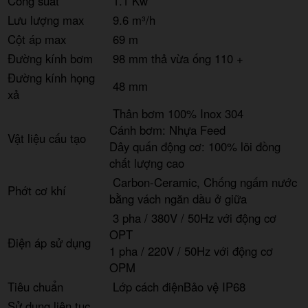
Công suất
1.1 Kw
Lưu lượng max
9.6 m³/h
Cột áp max
69 m
Đường kính bơm
98 mm thả vừa ống 110 +
Đường kính họng
48 mm
xả
Thân bơm 100% Inox 304
Cánh bơm: Nhựa Feed
Vật liệu cấu tạo
Dây quấn động cơ: 100% lõi đồng
chất lượng cao
Carbon-Ceramic, Chống ngấm nước
Phớt cơ khí
bằng vách ngăn dầu ở giữa
3 pha / 380V / 50Hz với động cơ
OPT
Điện áp sử dụng
1 pha / 220V / 50Hz với động cơ
OPM
Tiêu chuẩn
Lớp cách điện
Bảo vệ IP68
Sử dụng liên tục