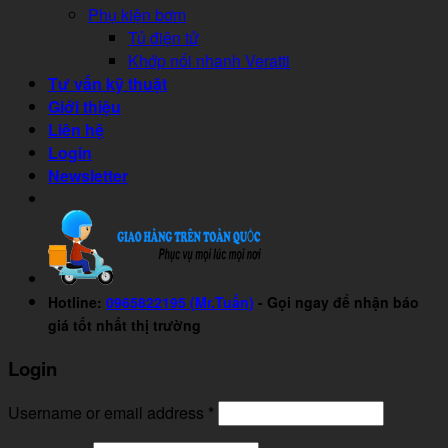
Phụ kiện bơm
Tủ điện tử
Khớp nối nhanh Veratti
Tư vấn kỹ thuật
Giới thiệu
Liên hệ
Login
Newsletter
Hotline:
0965822195 (Mr.Tuấn)
- Gọi ngay để nhận báo
giá tốt nhất thị trường
Login
Username or email address
*