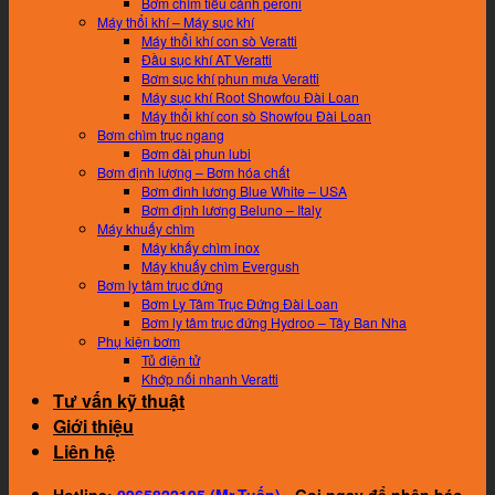
Bơm chìm tiểu cảnh peroni
Máy thổi khí – Máy sục khí
Máy thổi khí con sò Veratti
Đầu sục khí AT Veratti
Bơm sục khí phun mưa Veratti
Máy sục khí Root Showfou Đài Loan
Máy thổi khí con sò Showfou Đài Loan
Bơm chìm trục ngang
Bơm đài phun lubi
Bơm định lượng – Bơm hóa chất
Bơm đinh lương Blue White – USA
Bơm định lương Beluno – Italy
Máy khuấy chìm
Máy khấy chìm inox
Máy khuấy chìm Evergush
Bơm ly tâm trục đứng
Bơm Ly Tâm Trục Đứng Đài Loan
Bơm ly tâm trục đứng Hydroo – Tây Ban Nha
Phụ kiện bơm
Tủ điện tử
Khớp nối nhanh Veratti
Tư vấn kỹ thuật
Giới thiệu
Liên hệ