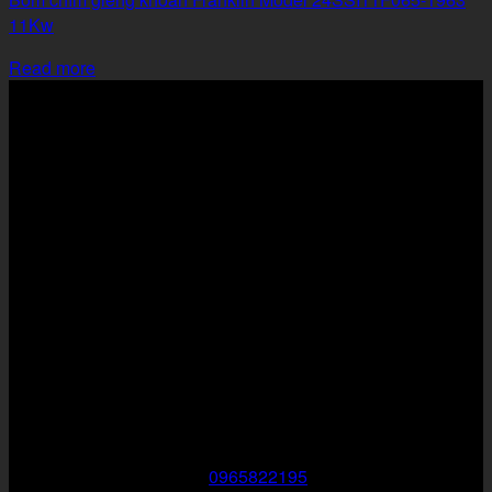
11Kw
Read more
ĐỊA CHỈ LIÊN HỆ
VPGD phía nam: 815/4/56 Hương Lộ 2, Bình Trị Đông A,
Bình Tân, HCM
VPGD phía bắc: 780 Minh Khai, Vĩnh Tuy, Hai Bà Trưng, Hà
Nội
VPGD Đà Nẵng: 683 Trường Chinh – Hòa Phát – Cẩm Lệ –
Đà Nẵng
Mã số thuế: 0316161691
TƯ VẤN SẢN PHẨM
Kinh Doanh :
Zalo: Mr Tuấn
Hotline : Mr.Tuấn – SĐT :
0965822195