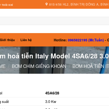
815/4/56 HL2, BÌNH TRỊ ĐÔNG A, BÌN
 THỔI KHÍ
Hotline:
0965822195 (Mr.Tuấn)
- G
Giới thiệu
Liên hệ
m hoả tiễn Italy Model 4SA6/28 3.
ME
/
BƠM CHÌM GIẾNG KHOAN
/
BƠM HOẢ TIỄN I
el
4SA6/28
 suất
3.0 Kw