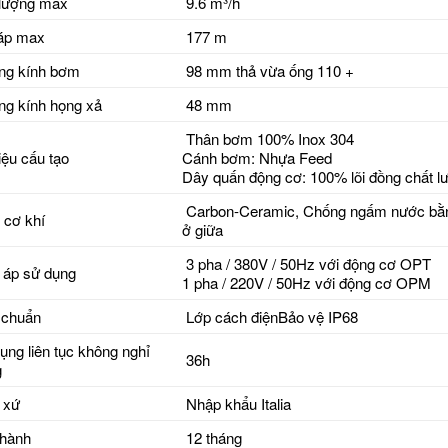
lượng max
9.6 m³/h
áp max
177 m
ng kính bơm
98 mm thả vừa ống 110 +
g kính họng xả
48 mm
Thân bơm 100% Inox 304
liệu cấu tạo
Cánh bơm: Nhựa Feed
Dây quấn động cơ: 100% lõi đồng chất l
Carbon-Ceramic, Chống ngấm nước bằn
 cơ khí
ở giữa
3 pha / 380V / 50Hz với động cơ OPT
 áp sử dụng
1 pha / 220V / 50Hz với động cơ OPM
 chuẩn
Lớp cách điện
Bảo vệ IP68
ụng liên tục không nghỉ
36h
g
 xứ
Nhập khẩu Italia
hành
12 tháng