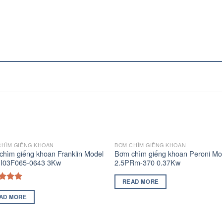
CHÌM GIẾNG KHOAN
BƠM CHÌM GIẾNG KHOAN
hìm giếng khoan Franklin Model
Bơm chìm giếng khoan Peroni Mo
I03F065-0643 3Kw
2.5PRm-370 0.37Kw
READ MORE
ed
5.00
of 5
AD MORE