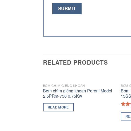
RELATED PRODUCTS
HOAN
BƠM CHÌM GIẾNG KHOAN
BƠM 
hoan Peroni Model
Bơm chìm giếng khoan Peroni Model
Bơm c
Kw
2.5PRm-750 0.75Kw
15SS
READ MORE
Rat
out 
RE