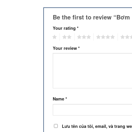
Be the first to review “Bơm
Your rating
*
1
2
3
4
5
Your review
*
Name
*
Lưu tên của tôi, email, và trang we