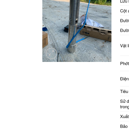
Lưu 
Cột 
Đườ
Đườn
Vật 
Phớt
Điện
Tiêu
Sử d
tron
Xuất
Bảo 