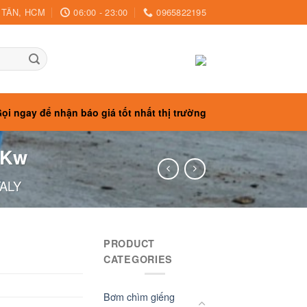
H TÂN, HCM
06:00 - 23:00
0965822195
ọi ngay để nhận báo giá tốt nhất thị trường
0Kw
TALY
PRODUCT
CATEGORIES
Bơm chìm giếng