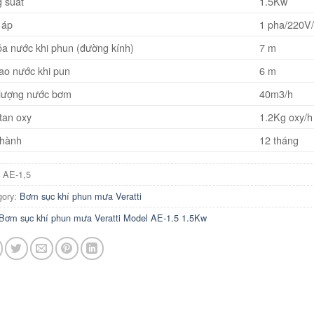
 suất
1.5Kw
 áp
1 pha/220V
ỏa nước khi phun (đường kính)
7 m
ao nước khi pun
6 m
lượng nước bơm
40m3/h
tan oxy
1.2Kg oxy/h
hành
12 tháng
:
AE-1,5
gory:
Bơm sục khí phun mưa Veratti
Bơm sục khí phun mưa Veratti Model AE-1.5 1.5Kw