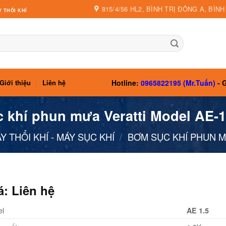
815/4/56 HL2, BÌNH TRỊ ĐÔNG A, BÌN
 THỔI KHÍ
Hotline:
0965822195 (Mr.Tuấn)
- G
Giới thiệu
Liên hệ
 khí phun mưa Veratti Model AE-1
Y THỔI KHÍ - MÁY SỤC KHÍ
/
BƠM SỤC KHÍ PHUN M
á: Liên hệ
el
AE 1.5