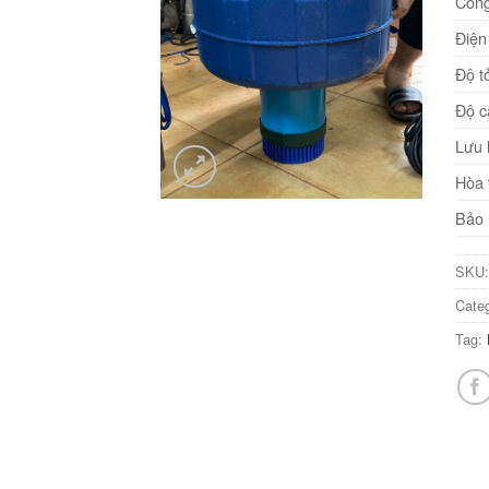
Công
Điện
Độ t
Độ c
Lưu 
Hòa 
Bảo 
SKU
Cate
Tag: