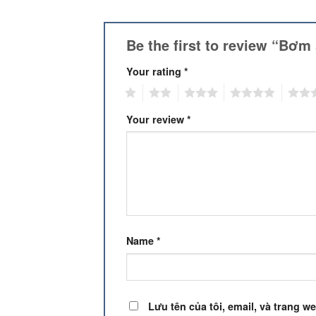
Be the first to review “Bơ
Your rating
*
1
2
3
4
5
Your review
*
Name
*
Lưu tên của tôi, email, và trang we