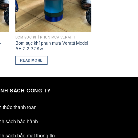
BƠM SỤC KHÍ PHUN MƯA VERATTI
-
Bơm sục khí phun mưa Veratti Model
AE-2.2 2.2Kw
READ MORE
ÍNH SÁCH CÔNG TY
h thức thanh toán
nh sách bảo hành
nh sách bảo mật thông tin