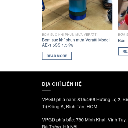
BƠM SỤC KHÍ PHUN MƯA VERATTI
MƯA VERATTI
BƠM S
Bơm sục khí phun mưa Veratti Model
ti Model FP-1.1
Bơm s
AE-1.5SS 1.5Kw
RE
READ MORE
ĐỊA CHỈ LIÊN HỆ
VPGD phía nam: 815/4/56 Hương Lộ 2, Bì
Trị Đông A, Bình Tân, HCM
VPGD phía bắc: 780 Minh Khai, Vĩnh Tuy,
Bà Trưng, Hà Nội