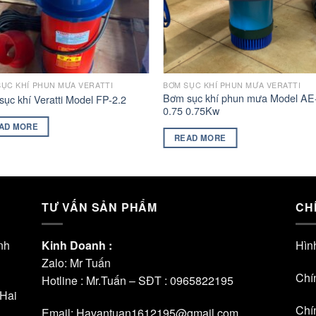
BƠM SỤC KHÍ PHUN MƯA VERATTI
ỤC KHÍ PHUN MƯA VERATTI
Bơm sục khí phun mưa Model AE
ục khí Veratti Model FP-2.2
0.75 0.75Kw
AD MORE
READ MORE
TƯ VẤN SẢN PHẨM
CH
nh
Kinh Doanh :
Hìn
Zalo: Mr Tuấn
Chí
Hotline : Mr.Tuấn – SĐT :
0965822195
 Hai
Chí
Email: Havantuan1612195@gmail.com