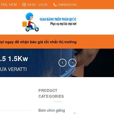
H TÂN, HCM
06:00 - 23:00
0965822195
ọi ngay để nhận báo giá tốt nhất thị trường
.5 1.5Kw
ƯA VERATTI
PRODUCT
CATEGORIES
Bơm chìm giếng